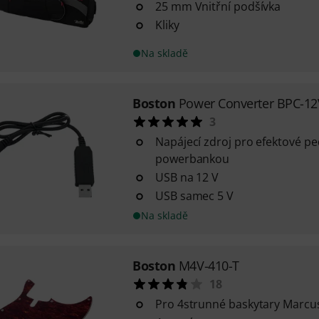
25 mm Vnitřní podšívka
Kliky
Na skladě
Boston
Power Converter BPC-1
3
Napájecí zdroj pro efektové pe
powerbankou
USB na 12 V
USB samec 5 V
Na skladě
Boston
M4V-410-T
18
Pro 4strunné baskytary Marcus