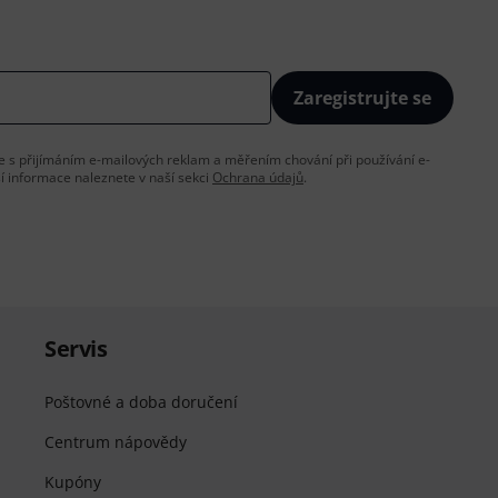
Zaregistrujte se
íte s přijímáním e-mailových reklam a měřením chování při používání e-
ší informace naleznete v naší sekci
Ochrana údajů
.
Servis
Poštovné a doba doručení
Centrum nápovědy
Kupóny