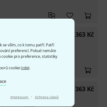
363
Kč
 se vším, co k tomu patří. Patří
rcus Miller Gen I a II
ování preferencí. Pokud nemáte
cookie pro preference, statistiky
borů cookie (
zde
).
mace
363
Kč
·
Impressum
Ochrana údajů
e Millera řady V7