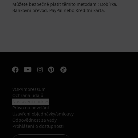
Můžete bezpečně platit těmito metodami: Dobírka,
Bankovní převod, PayPal nebo Kreditní karta.
VOP
/
Impressum
Ochrana údajů
Nastavení cookies
Právo na odvolání
Uzavření objednávky/smlouvy
Odpovědnost za vady
Prohlášení o dostupnosti