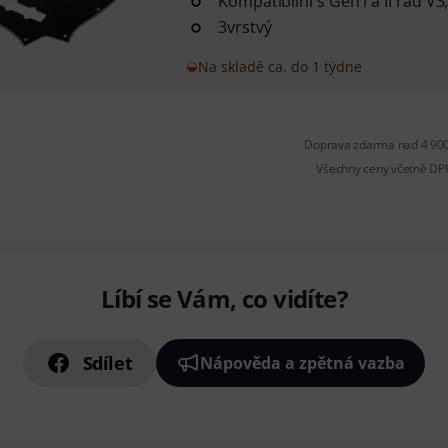
Kompatibilní s Gen I a II řad V3
3vrstvý
Na skladě ca. do 1 týdne
Doprava zdarma nad 4 900
Všechny ceny včetně DP
Líbí se Vám, co vidíte?
Sdílet
Nápověda a zpětná vazba