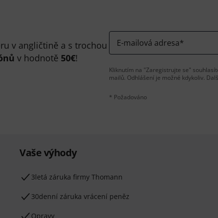
E-mailová adresa
*
u v angličtině a s trochou
ónů
v hodnotě
50€
!
Kliknutím na "Zaregistrujte se" souhlas
mailů. Odhlášení je možné kdykoliv. Dal
* Požadováno
Vaše výhody
3letá záruka firmy Thomann
30denní záruka vrácení peněz
Opravy