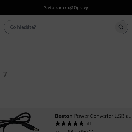
3letá záruka
Opravy
Začí
7
Boston
Power Converter USB au
41
USB na 9V/1A