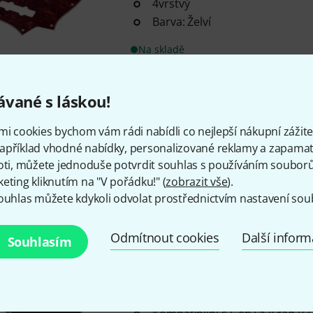
4vrstvý
Barva: Želví
Na skladě
Boston
M4V-310-VW
vané s láskou!
14
mi cookies bychom vám rádi nabídli co nejlepší nákupní zážitek
Vhodné pro 4strunné modely Ma
apříklad vhodné nabídky, personalizované reklamy a zapamat
z řady V3, V5, V7 a V7 Vintage.
oti, můžete jednoduše potvrdit souhlas s používáním souborů 
3vrstvý
eting kliknutím na "V pořádku!" (
zobrazit vše
).
Barva: Vintage bílá
ouhlas můžete kdykoli odvolat prostřednictvím nastavení sou
Na skladě ca. do 1 týdne
Odmítnout cookies
Další infor
Souhlasím
Boston
M4V-310-B
11
Pro 4strunné baskytary Marcus