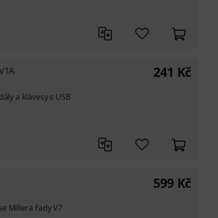
241
Kč
2V1A
dály a klávesy s USB
599
Kč
e Millera řady V7