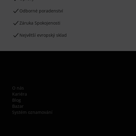
Odborné poradenství
Záruka Spokojenosti
Největší evropský sklad
O nás
Kariéra
Blog
Bazar
Systém oznamování