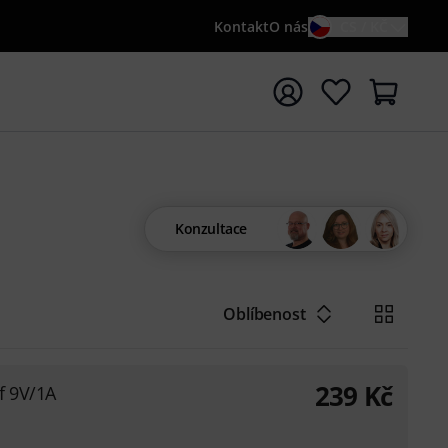
Kontakt
O nás
CS / KČ
t vyhledávání s vyhledávaným výrazem {searchTerm}
Konzultace
Oblíbenost
239
Kč
f 9V/1A