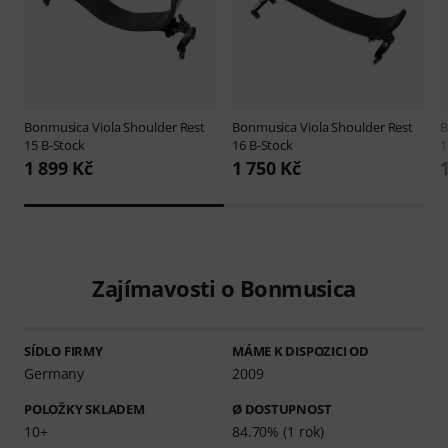
Bonmusica
Viola Shoulder Rest
Bonmusica
Viola Shoulder Rest
B
15 B-Stock
16 B-Stock
1
1 899 Kč
1 750 Kč
Zajímavosti o Bonmusica
SÍDLO FIRMY
MÁME K DISPOZICI OD
Germany
2009
POLOŽKY SKLADEM
Ø DOSTUPNOST
10+
84.70% (1 rok)