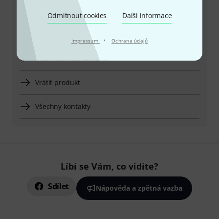
letní čas)
Odmítnout cookies
Další informace
Zařídit zpětné volání
·
Impressum
Ochrana údajů
Více možností kontaktu
Vrátit produkt
Všechny kontakty
Líbí se Vám, co vidíte?
Sdílet
Nápověda a zpětná vazba