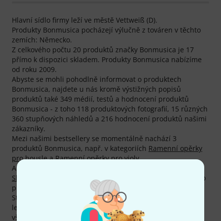
Hlavní sídlo firmy leží ve městě Vettweiß (D).
Produkty Bonmusica pocházejí výlučně z továren v těchto
zemích: Německo.
Z celkového počtu 20 produktů značky Bonmusica je 17
přímo k dispozici skladem. Produkty Bonmusica nabízíme
od roku 2009.
Abyste se mohli pohodlně informovat o produktech
Bonmusica, najdete u nás kromě výstižných popisů
produktů také 349 médií, testů a hodnocení produktů
Bonmusica - z toho 118 produktových fotografií, 15 různých
360 stupňových náhledů a 216 hodnocení produktů našimi
zákazníky.
Mezi našimi bestsellery se momentálně nachází 3
produktů Bonmusica, např. v kategoriích
Ramenní opěrky
pro housle
a
Ramenní opěrky pro violy
.
Aktuálním bestsellerem a trhákem je
Bonmusica Violin
Shoulder Rest 4/4
. Prodali jsme už více než 5.000 ks tohoto
produktu.
Standardně poskytuje Bonmusica na svoje produkty jen 2-
letou záruku, s naší 3letou zárukou firmy Thomann jste
však pojištěni o jeden rok déle.