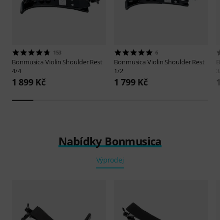
153
6
Bonmusica
Violin Shoulder Rest
Bonmusica
Violin Shoulder Rest
B
4/4
1/2
3
1 899 Kč
1 799 Kč
Nabídky Bonmusica
Výprodej