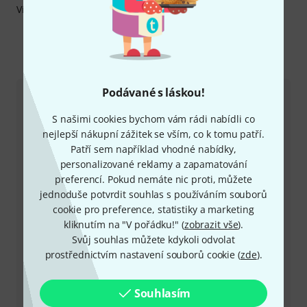
Více informací o výrobci najdete zde:
http://bonmusica.de
Kontaktujte nás
Podávané s láskou!
Zákaznický servis - Česko
S našimi cookies bychom vám rádi nabídli co
nejlepší nákupní zážitek se vším, co k tomu patří.
Patří sem například vhodné nabídky,
personalizované reklamy a zapamatování
preferencí. Pokud nemáte nic proti, můžete
jednoduše potvrdit souhlas s používáním souborů
+49-9546-9223-649
cookie pro preference, statistiky a marketing
kliknutím na "V pořádku!" (
zobrazit vše
).
Máte-li jakýkoli dotaz nebo problém, kolegové ze
Svůj souhlas můžete kdykoli odvolat
zákaznického centra jsou vždy připraveni pomoci
prostřednictvím nastavení souborů cookie (
zde
).
Mějte připraveno zákaznické číslo
Souhlasím
Provozní doba (CEST - Středoevropský