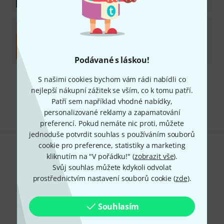
949
Kč
Bitwig
Studio Producer Upgrade Plan
Licence ke stažení produktu
2 299
Kč
Podávané s láskou!
S našimi cookies bychom vám rádi nabídli co
Doprava zdarma nad 4 900 Kč
nejlepší nákupní zážitek se vším, co k tomu patří.
Všechny ceny včetně DPH
Patří sem například vhodné nabídky,
personalizované reklamy a zapamatování
preferencí. Pokud nemáte nic proti, můžete
jednoduše potvrdit souhlas s používáním souborů
cookie pro preference, statistiky a marketing
Líbí se Vám, co vidíte?
kliknutím na "V pořádku!" (
zobrazit vše
).
Svůj souhlas můžete kdykoli odvolat
Sdílet
Nápověda a zpětná vazba
prostřednictvím nastavení souborů cookie (
zde
).
Souhlasím