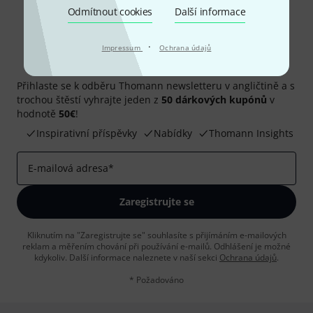
Odmítnout cookies
Další informace
·
Impressum
Ochrana údajů
Thomann newsletter
Přihlaste se k odběru Thomann newsletteru v angličtině a s
trochou štěstí vyhrajte jeden z
50 dárkových kupónů
v
hodnotě
50€
!
Inspirativní příspěvky
Nabídky
Thomann Insights
E-mailová adresa
*
Zaregistrujte se
Kliknutím na "Zaregistrujte se" souhlasíte s přijímáním e-mailových
reklam a měřením chování při používání e-mailů. Odhlášení je možné
kdykoliv. Další informace naleznete v naší sekci
Ochrana údajů
.
* Požadováno