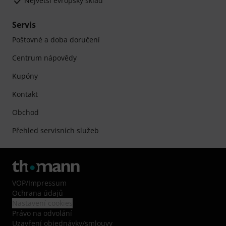
Největší evropský sklad
Servis
Poštovné a doba doručení
Centrum nápovědy
Kupóny
Kontakt
Obchod
Přehled servisních služeb
VOP
/
Impressum
Ochrana údajů
Nastavení cookies
Právo na odvolání
Uzavření objednávky/smlouvy