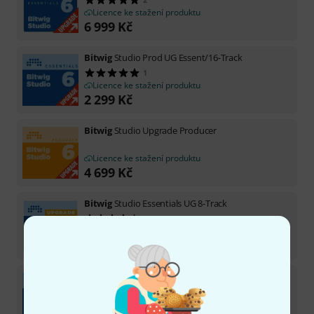
Licence ke stažení produktu
6 999
Kč
Bitwig
Studio Prod UG Essent/16-Track
1
Licence ke stažení produktu
2 299
Kč
Bitwig
Studio Upgrade Producer
Licence ke stažení produktu
4 699
Kč
Bitwig
Studio Essentials UG 8-Track
2
Licence ke stažení produktu
1 899
Kč
Bitwig
Studio Essentials Upgrade Plan
Licence ke stažení produktu