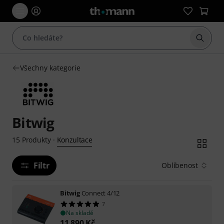
Začít 
Všechny kategorie
Bitwig
Konzultace
15
Produkty
·
Filtr
Oblíbenost
Bitwig
Connect 4/12
7
Na skladě
11 890
Kč