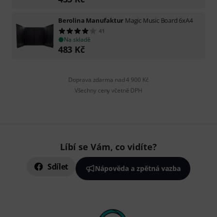
Berolina Manufaktur
Magic Music Board 6xA4
41
Na skladě
483
Kč
Doprava zdarma nad 4 900 Kč
Všechny ceny včetně DPH
Líbí se Vám, co vidíte?
Sdílet
Nápověda a zpětná vazba