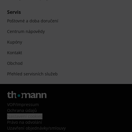
Servis
Poštovné a doba doručení
Centrum nápovědy
Kupóny
Kontakt
Obchod
Přehled servisních služeb
VOP
/
Impressum
Ochrana údajů
Nastavení cookies
Právo na odvolání
Uzavření objednávky/smlouvy