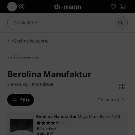
Začít 
Všechny kategorie
Berolina Manufaktur
Konzultace
2
Produkty
·
Filtr
Oblíbenost
Berolina Manufaktur
Magic Music Board 4xA4
35
Na skladě
435
Kč