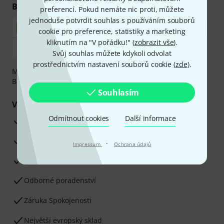
Bezpečný nákup i platba
preferencí. Pokud nemáte nic proti, můžete
jednoduše potvrdit souhlas s používáním souborů
cookie pro preference, statistiky a marketing
kliknutím na "V pořádku!" (
zobrazit vše
).
Svůj souhlas můžete kdykoli odvolat
prostřednictvím nastavení souborů cookie (
zde
).
Můžete bezpečně platit těmito metodami: Dobírka,
Bankovní převod, PayPal nebo Kreditní karta.
Souhlasím
Vaše výhody
Odmítnout cookies
Další informace
3letá záruka firmy Thomann
30denní záruka vrácení peněz
·
Impressum
Ochrana údajů
Opravy
Odborné poradenství
Záruka Spokojenosti
Největší evropský sklad