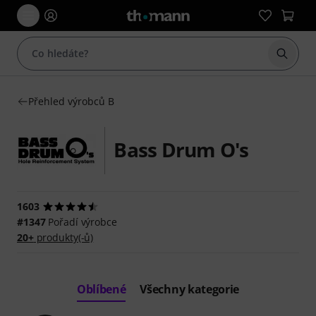
Začít 
Přehled výrobců B
Bass Drum O's
1603
#1347
Pořadí výrobce
20+
produkty(-ů)
Oblíbené
Všechny kategorie