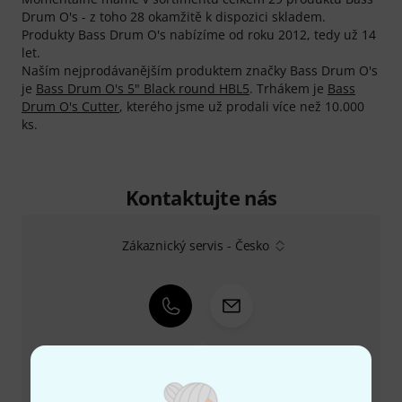
Drum O's - z toho 28 okamžitě k dispozici skladem.
Produkty Bass Drum O's nabízíme od roku 2012, tedy už 14
let.
Naším nejprodávanějším produktem značky Bass Drum O's
je
Bass Drum O's 5" Black round HBL5
. Trhákem je
Bass
Drum O's Cutter
, kterého jsme už prodali více než 10.000
ks.
Kontaktujte nás
Zákaznický servis - Česko
+49-9546-9223-649