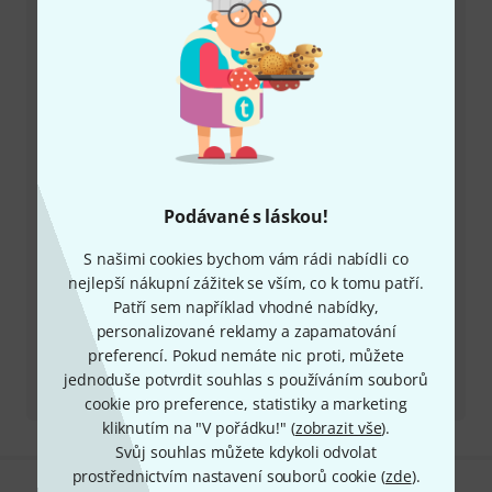
Máte-li jakýkoli dotaz nebo problém, kolegové ze
zákaznického centra jsou vždy připraveni pomoci
Mějte připraveno zákaznické číslo
Provozní doba (CEST - Středoevropský
letní čas)
Zařídit zpětné volání
Podávané s láskou!
S našimi cookies bychom vám rádi nabídli co
Více možností kontaktu
nejlepší nákupní zážitek se vším, co k tomu patří.
Patří sem například vhodné nabídky,
Vrátit produkt
personalizované reklamy a zapamatování
preferencí. Pokud nemáte nic proti, můžete
Všechny kontakty
jednoduše potvrdit souhlas s používáním souborů
cookie pro preference, statistiky a marketing
kliknutím na "V pořádku!" (
zobrazit vše
).
Svůj souhlas můžete kdykoli odvolat
prostřednictvím nastavení souborů cookie (
zde
).