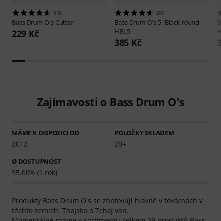
518
267
Bass Drum O's
Cutter
Bass Drum O's
5" Black round
B
HBL5
229 Kč
385 Kč
Zajímavosti o Bass Drum O's
MÁME K DISPOZICI OD
POLOŽKY SKLADEM
2012
20+
Ø DOSTUPNOST
95.00% (1 rok)
Produkty Bass Drum O's se zhotovují hlavně v továrnách v
těchto zemích: Thajsko a Tchaj van.
Momentálně máme v sortimentu celkem 29 produktů Bass