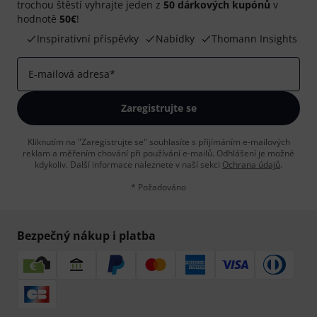
trochou štěstí vyhrajte jeden z
50 dárkových kupónů
v
hodnotě
50€
!
Inspirativní příspěvky
Nabídky
Thomann Insights
E-mailová adresa
*
Zaregistrujte se
Kliknutím na "Zaregistrujte se" souhlasíte s přijímáním e-mailových
reklam a měřením chování při používání e-mailů. Odhlášení je možné
kdykoliv. Další informace naleznete v naší sekci
Ochrana údajů
.
* Požadováno
Bezpečný nákup i platba