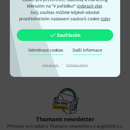
kliknutím na "V pořádku!" (
zobrazit vše
).
Doprava zdarma nad 4 900 Kč
Svůj souhlas můžete kdykoli odvolat
Všechny ceny včetně DPH
prostřednictvím nastavení souborů cookie (
zde
).
Souhlasím
Odmítnout cookies
Líbí se Vám, co vidíte?
Další informace
Sdílet
Nápověda a zpětná vazba
·
Impressum
Ochrana údajů
Thomann newsletter
Přihlaste se k odběru Thomann newsletteru v angličtině a s