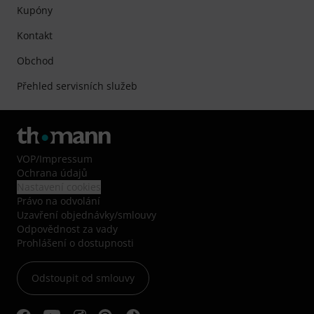
Kupóny
Kontakt
Obchod
Přehled servisních služeb
VOP
/
Impressum
Ochrana údajů
Nastavení cookies
Právo na odvolání
Uzavření objednávky/smlouvy
Odpovědnost za vady
Prohlášení o dostupnosti
Odstoupit od smlouvy