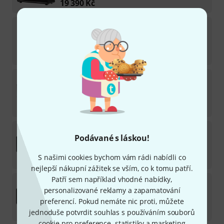
19 390
Kč
Bad Cat
Mod Shop Black Cat 30 Combo
Na skladě
63 300
Kč
Bad Cat
Cub V EL34 Head
2
Na skladě
72 900
Kč
Bad Cat
Cub 15 Mod Shop Head
Podávané s láskou!
Na skladě
S našimi cookies bychom vám rádi nabídli co
56 000
Kč
nejlepší nákupní zážitek se vším, co k tomu patří.
Patří sem například vhodné nabídky,
Bad Cat
Mod Shop Black Cat 30 Head
personalizované reklamy a zapamatování
1
Na skladě
preferencí. Pokud nemáte nic proti, můžete
58 300
Kč
jednoduše potvrdit souhlas s používáním souborů
cookie pro preference, statistiky a marketing