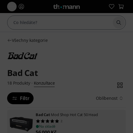
Začít 
Všechny kategorie
Bad Cat
Konzultace
18
Produkty
·
Filtr
Oblíbenost
Bad Cat
Mod Shop Hot Cat 50 Head
2
Na skladě
56 000
Kč