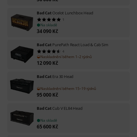
Bad Cat
Ocelot Lunchbox Head
1
Na skladě
34 090
Kč
Bad Cat
PurePath React Load & Cab Sim
4
Naskladnění během 1–2 týdnů
12 090
Kč
Bad Cat
Era 30 Head
Naskladnění během 15–19 týdnů
95 000
Kč
Bad Cat
Cub V EL84 Head
Na skladě
65 600
Kč