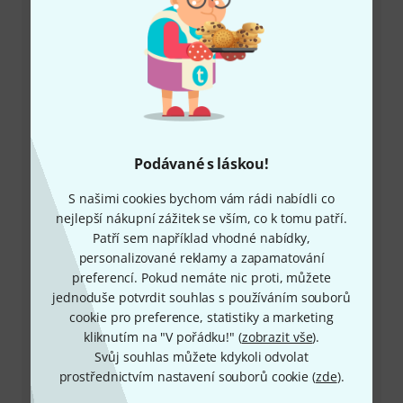
+49-9546-9223-649
Máte-li jakýkoli dotaz nebo problém, kolegové ze
zákaznického centra jsou vždy připraveni pomoci
Mějte připraveno zákaznické číslo
Podávané s láskou!
S našimi cookies bychom vám rádi nabídli co
Provozní doba (CEST - Středoevropský
nejlepší nákupní zážitek se vším, co k tomu patří.
letní čas)
Patří sem například vhodné nabídky,
personalizované reklamy a zapamatování
Zařídit zpětné volání
preferencí. Pokud nemáte nic proti, můžete
jednoduše potvrdit souhlas s používáním souborů
Více možností kontaktu
cookie pro preference, statistiky a marketing
kliknutím na "V pořádku!" (
zobrazit vše
).
Vrátit produkt
Svůj souhlas můžete kdykoli odvolat
prostřednictvím nastavení souborů cookie (
zde
).
Všechny kontakty