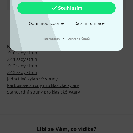
Souhlasím
Odmítnout cookies
Další informace
Objevte víc
·
Impressum
Ochrana údajů
Kytary a baskytary
.010 sady strun
.011 sady strun
.012 sady strun
.013 sady strun
Jednotlivé kytarové struny
Karbonové struny pro klasické kytary
Standardní struny pro klasické kytary
Líbí se Vám, co vidíte?