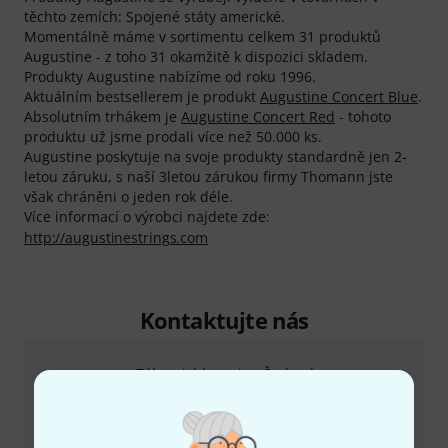
těchto zemích: Spojené státy americké.
Momentálně máme v sortimentu celkem 31 produktů
Augustine - z toho 31 okamžitě k dispozici skladem.
Produkty Augustine nabízíme od roku 1996.
Aktuálním bestsellerem je produkt
Augustine Concert Blue
.
Absolutním trhákem je
Augustine Concert Red
- tohoto
produktu už jsme prodali více než 50.000 ks.
Augustine poskytuje na svoje produkty standardně jen 2-
letou záruku, s naší 3letou zárukou firmy Thomann jste
však chráněni o jeden rok déle.
Více informací o výrobci najdete zde:
http://augustinestrings.com
Kontaktujte nás
Zákaznický servis - Česko