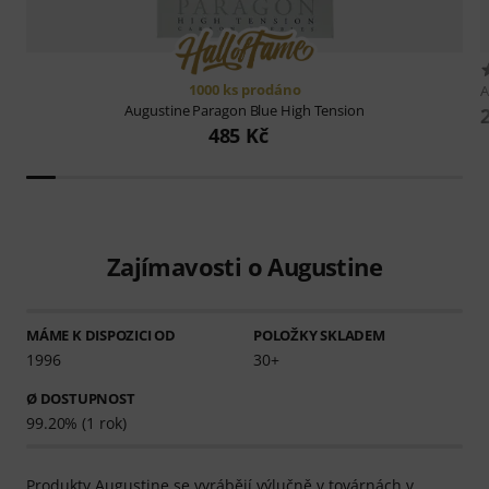
1000 ks prodáno
A
Augustine
Paragon Blue High Tension
485 Kč
Zajímavosti o Augustine
MÁME K DISPOZICI OD
POLOŽKY SKLADEM
1996
30+
Ø DOSTUPNOST
99.20% (1 rok)
Produkty Augustine se vyrábějí výlučně v továrnách v