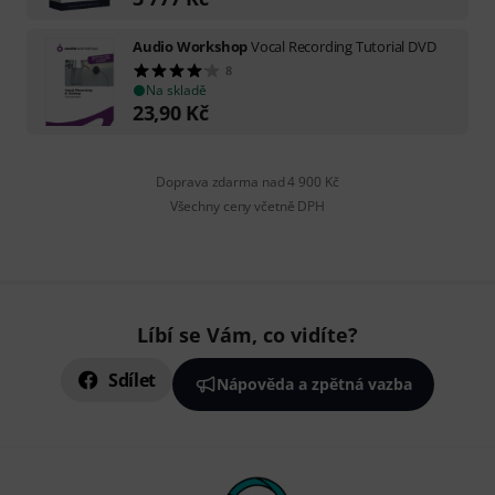
Audio Workshop
Vocal Recording Tutorial DVD
8
Na skladě
23,90
Kč
Doprava zdarma nad 4 900 Kč
Všechny ceny včetně DPH
Líbí se Vám, co vidíte?
Sdílet
Nápověda a zpětná vazba