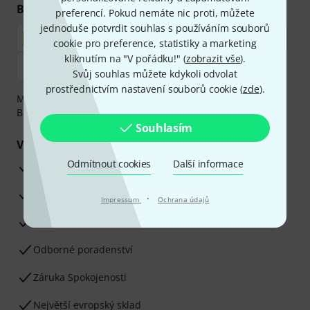
Bezpečný nákup i platba
preferencí. Pokud nemáte nic proti, můžete
jednoduše potvrdit souhlas s používáním souborů
cookie pro preference, statistiky a marketing
kliknutím na "V pořádku!" (
zobrazit vše
).
Svůj souhlas můžete kdykoli odvolat
prostřednictvím nastavení souborů cookie (
zde
).
Můžete bezpečně platit těmito metodami: Dobírka,
Bankovní převod, PayPal nebo Kreditní karta.
Souhlasím
Vaše výhody
Odmítnout cookies
Další informace
3letá záruka firmy Thomann
30denní záruka vrácení peněz
·
Impressum
Ochrana údajů
Opravy
Odborné poradenství
Záruka Spokojenosti
Největší evropský sklad