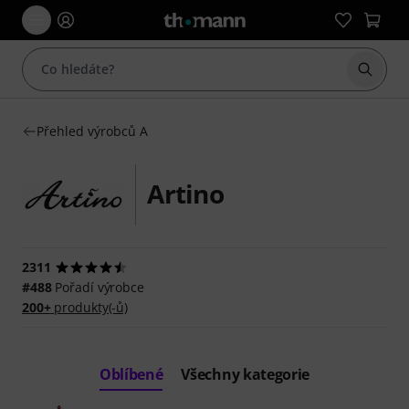
Začít 
Přehled výrobců A
Artino
2311
#488
Pořadí výrobce
200+
produkty(-ů)
Oblíbené
Všechny kategorie