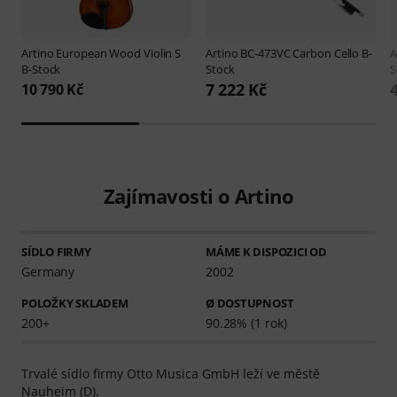
Artino
European Wood Violin S
Artino
BC-473VC Carbon Cello B-
A
B-Stock
Stock
S
7 222 Kč
10 790 Kč
Zajímavosti o Artino
SÍDLO FIRMY
MÁME K DISPOZICI OD
Germany
2002
POLOŽKY SKLADEM
Ø DOSTUPNOST
200+
90.28% (1 rok)
Trvalé sídlo firmy Otto Musica GmbH leží ve městě
Nauheim (D).