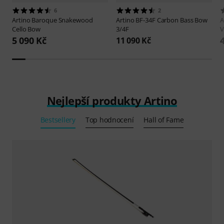
6
2
Artino
Baroque Snakewood
Artino
BF-34F Carbon Bass Bow
A
Cello Bow
3/4F
V
5 090 Kč
11 090 Kč
Nejlepší produkty Artino
Bestsellery
Top hodnocení
Hall of Fame