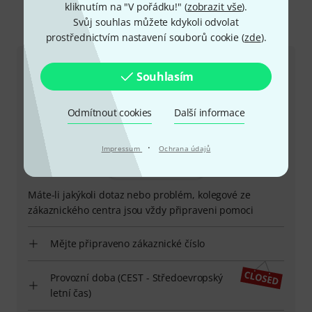
kliknutím na "V pořádku!" (
zobrazit vše
).
Svůj souhlas můžete kdykoli odvolat
Kontaktujte nás
prostřednictvím nastavení souborů cookie (
zde
).
Zákaznický servis - Česko
Souhlasím
Odmítnout cookies
Další informace
·
Impressum
Ochrana údajů
+49-9546-9223-649
Máte-li jakýkoli dotaz nebo problém, kolegové ze
zákaznického centra jsou vždy připraveni pomoci
Mějte připraveno zákaznické číslo
Provozní doba (CEST - Středoevropský
letní čas)