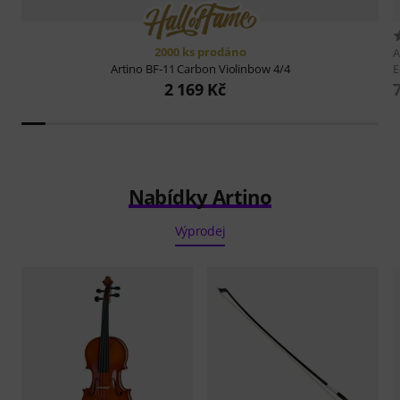
2000 ks prodáno
A
E
Artino
BF-11 Carbon Violinbow 4/4
2 169 Kč
Nabídky Artino
Výprodej