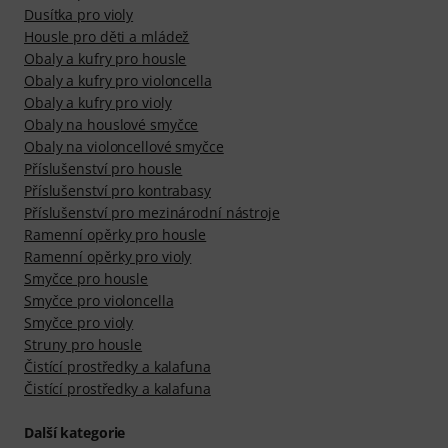
Dusítka pro violy
Housle pro děti a mládež
Obaly a kufry pro housle
Obaly a kufry pro violoncella
Obaly a kufry pro violy
Obaly na houslové smyčce
Obaly na violoncellové smyčce
Příslušenství pro housle
Příslušenství pro kontrabasy
Příslušenství pro mezinárodní nástroje
Ramenní opěrky pro housle
Ramenní opěrky pro violy
Smyčce pro housle
Smyčce pro violoncella
Smyčce pro violy
Struny pro housle
Čistící prostředky a kalafuna
Čistící prostředky a kalafuna
Další kategorie