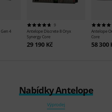
9
 Gen 4
Antelope
Discrete 8 Oryx
Antelope
Or
Synergy Core
Core
29 190 Kč
58 300 
Nabídky Antelope
Výprodej