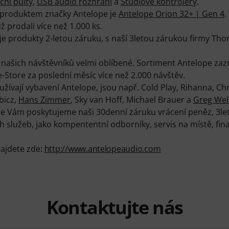
ní pulty
,
USB audio rozhraní
a
Studiové kontrolery
.
produktem značky Antelope je
Antelope Orion 32+ | Gen 4
.
ž prodali více než 1.000 ks.
je produkty 2-letou záruku, s naší 3letou zárukou firmy 
 našich návštěvníků velmi oblíbené. Sortiment Antelope za
tore za poslední měsíc více než 2.000 návštěv.
žívají vybavení Antelope, jsou např. Cold Play, Rihanna, Chr
bicz,
Hans Zimmer
, Sky van Hoff, Michael Brauer a
Greg Wel
e Vám poskytujeme naši 30denní záruku vrácení peněz, 3le
služeb, jako kompententní odborníky, servis na místě, fi
najdete zde:
http://www.antelopeaudio.com
Kontaktujte nás