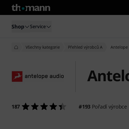
Shop
Service
Všechny kategorie
Přehled výrobců A
Antelope
Antel
187
#193
Pořadí výrobce