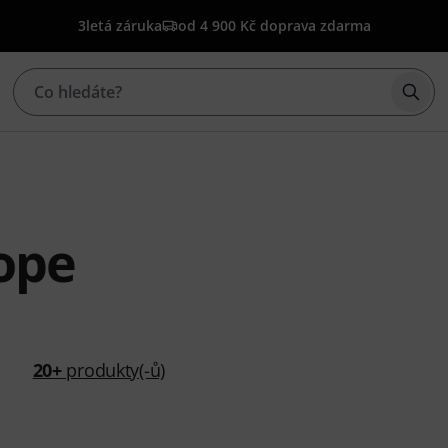
3letá záruka
od 4 900 Kč doprava zdarma
Začí
ope
20+
produkty(-ů)