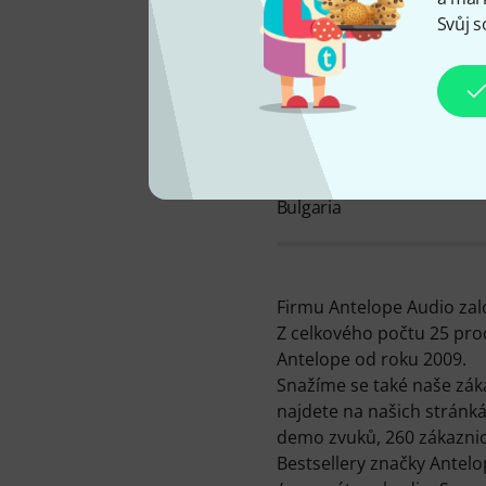
Svůj s
SÍDLO FIRMY
Bulgaria
Firmu Antelope Audio založ
Z celkového počtu 25 pro
Antelope od roku 2009.
Snažíme se také naše zák
najdete na našich stránká
demo zvuků, 260 zákaznick
Bestsellery značky Antel