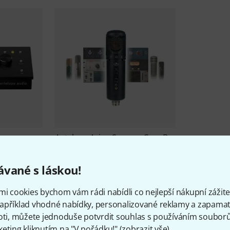
k
Antelope
Axino Synergy Core B-
Stock
4 499 Kč
vané s láskou!
mi cookies bychom vám rádi nabídli co nejlepší nákupní zážitek
apříklad vhodné nabídky, personalizované reklamy a zapamat
oti, můžete jednoduše potvrdit souhlas s používáním souborů 
eting kliknutím na "V pořádku!" (
zobrazit vše
).