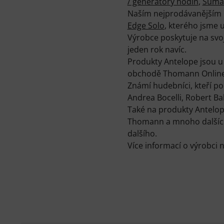
/ generátory hodin
,
Sumač
Naším nejprodávanějším 
Edge Solo
, kterého jsme u
Výrobce poskytuje na svo
jeden rok navíc.
Produkty Antelope jsou u
obchodě Thomann Online-S
Známí hudebníci, kteří pou
Andrea Bocelli, Robert Ba
Také na produkty Antelop
Thomann a mnoho dalších 
dalšího.
Více informací o výrobci 