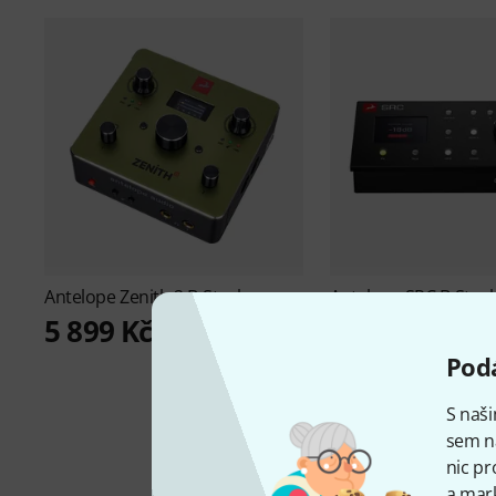
Antelope
Zenith 2 B-Stock
Antelope
SRC B-Stoc
5 899 Kč
11 790 Kč
Podá
S naši
sem n
nic pr
a mark