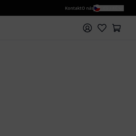
Kontakt
O nás
CS / KČ
t vyhledávání s vyhledávaným výrazem {searchTerm}