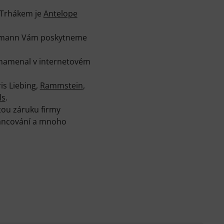
 Trhákem je
Antelope
Thomann Vám poskytneme
znamenal v internetovém
is Liebing,
Rammstein
,
ls
.
tou záruku firmy
nancování a mnoho