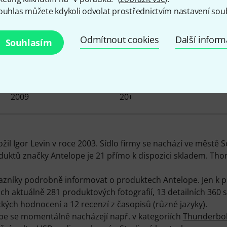
ouhlas můžete kdykoli odvolat prostřednictvím nastavení sou
Zajímavosti o Antelope
Odmítnout cookies
Další infor
Souhlasím
MÁME K DISPOZICI OD
POLOŽKY SKLADEM
2009
20+
il Igor Levin v roce 2003. Sídlo firmy se nachází ve městě So
duktů značky Antelope je 21 přímo k dispozici skladem. Th
azníky podrobně informovat o produktech Antelope. Jen k
ch aktuálně 281 produktových fotografií, 13 detailních 360
ých hodnocení a 12 recenzí z časopisů (různé jazyky).
ope se momentálně nacházejí např. v kategoriích
Thunderbol