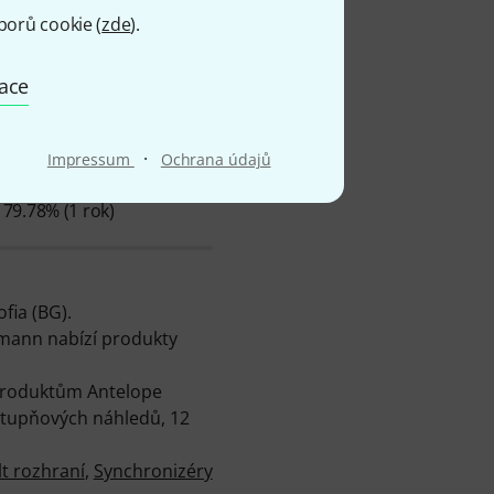
borů cookie (
zde
).
mace
·
Impressum
Ochrana údajů
Ø DOSTUPNOST
79.78% (1 rok)
fia (BG).
omann nabízí produkty
 produktům Antelope
 stupňových náhledů, 12
t rozhraní
,
Synchronizéry