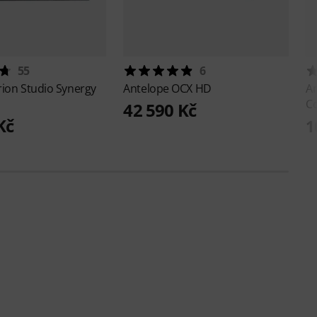
55
6
ion Studio Synergy
Antelope
OCX HD
A
C
42 590 Kč
Kč
1