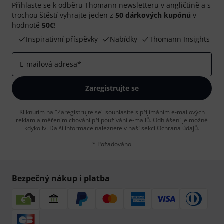
Přihlaste se k odběru Thomann newsletteru v angličtině a s
trochou štěstí vyhrajte jeden z
50 dárkových kupónů
v
hodnotě
50€
!
Inspirativní příspěvky
Nabídky
Thomann Insights
E-mailová adresa
*
Zaregistrujte se
Kliknutím na "Zaregistrujte se" souhlasíte s přijímáním e-mailových
reklam a měřením chování při používání e-mailů. Odhlášení je možné
kdykoliv. Další informace naleznete v naší sekci
Ochrana údajů
.
* Požadováno
Bezpečný nákup i platba