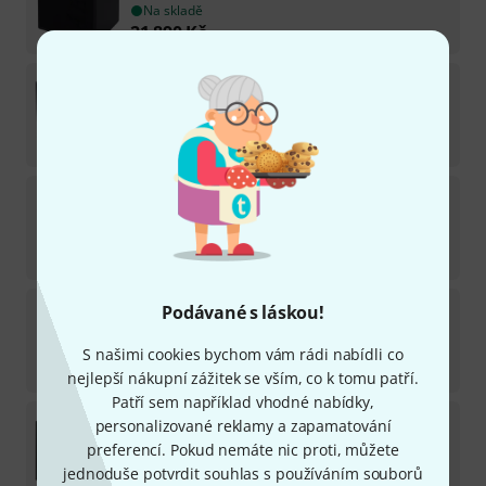
Na skladě
21 890
Kč
AER
Domino 2.A
21
Na skladě
46 090
Kč
AER
Compact XL
14
Na skladě
43 890
Kč
AER
Colourizer 2 Pocket Tool
Podávané s láskou!
8
Na skladě
S našimi cookies bychom vám rádi nabídli co
12 090
Kč
nejlepší nákupní zážitek se vším, co k tomu patří.
Patří sem například vhodné nabídky,
AER
Lily One Acoustic Pickup
personalizované reklamy a zapamatování
6
preferencí. Pokud nemáte nic proti, můžete
Na skladě
jednoduše potvrdit souhlas s používáním souborů
4 799
Kč