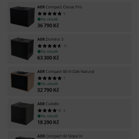
AER
Compact Classic Pro
5
Na skladě
36 790
Kč
AER
Domino 3
11
Na skladě
63 300
Kč
AER
Compact 60 IV Oak Natural
7
Na skladě
32 790
Kč
AER
Cubello
3
Na skladě
18 290
Kč
AER
Compact 60 Slope IV