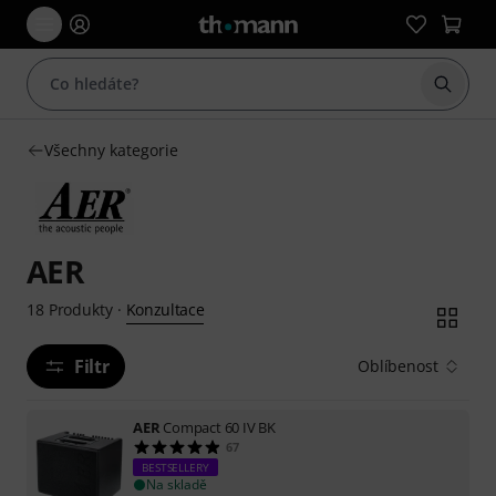
Začít 
Všechny kategorie
AER
Konzultace
18
Produkty
·
Filtr
Oblíbenost
AER
Compact 60 IV BK
67
BESTSELLERY
Na skladě