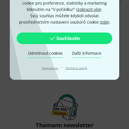
cookie pro preference, statistiky a marketing
kliknutím na "V pořádku!" (
zobrazit vše
).
Svůj souhlas můžete kdykoli odvolat
Doprava zdarma nad 4 900 Kč
prostřednictvím nastavení souborů cookie (
zde
).
Všechny ceny včetně DPH
Souhlasím
Odmítnout cookies
Další informace
Líbí se Vám, co vidíte?
·
Sdílet
Impressum
Ochrana údajů
Nápověda a zpětná vazba
Thomann newsletter