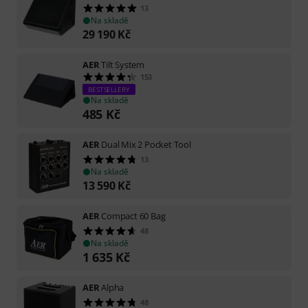
13
Na skladě
29 190
Kč
AER
Tilt System
153
BESTSELLERY
Na skladě
485
Kč
AER
Dual Mix 2 Pocket Tool
13
Na skladě
13 590
Kč
AER
Compact 60 Bag
48
Na skladě
1 635
Kč
AER
Alpha
48