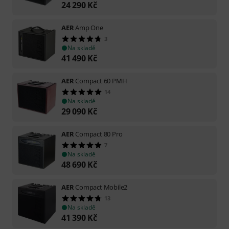
24 290
Kč
AER
Amp One
3
Na skladě
41 490
Kč
AER
Compact 60 PMH
14
Na skladě
29 090
Kč
AER
Compact 80 Pro
7
Na skladě
48 690
Kč
AER
Compact Mobile2
13
Na skladě
41 390
Kč