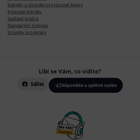
Kobylky a struníky pro jazzové kytary
Kytarové kobylky
Sedlové pražce
Standardní tremola
Struníky pro kytary
Líbí se Vám, co vidíte?
Sdílet
Nápověda a zpětná vazba