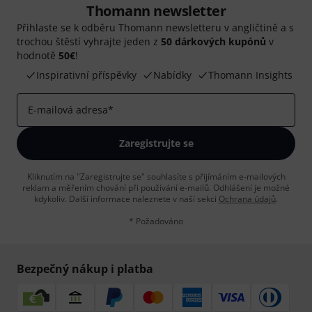
Thomann newsletter
Přihlaste se k odběru Thomann newsletteru v angličtině a s
trochou štěstí vyhrajte jeden z
50 dárkových kupónů
v
hodnotě
50€
!
Inspirativní příspěvky
Nabídky
Thomann Insights
E-mailová adresa
*
Zaregistrujte se
Kliknutím na "Zaregistrujte se" souhlasíte s přijímáním e-mailových
reklam a měřením chování při používání e-mailů. Odhlášení je možné
kdykoliv. Další informace naleznete v naší sekci
Ochrana údajů
.
* Požadováno
Bezpečný nákup i platba