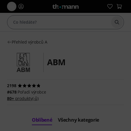
Začít 
Přehled výrobců A
ABM
2198
#678
Pořadí výrobce
80+
produkty(-ů)
Oblíbené
Všechny kategorie