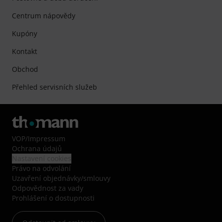
Centrum nápovědy
Kupóny
Kontakt
Obchod
Přehled servisních služeb
VOP
/
Impressum
Ochrana údajů
Nastavení cookies
Právo na odvolání
Uzavření objednávky/smlouvy
Odpovědnost za vady
Prohlášení o dostupnosti