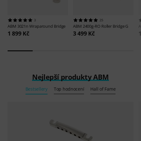
3
25
ABM
3021n Wraparound Bridge
ABM
2400g-RO Roller Bridge G
1 899 Kč
3 499 Kč
Nejlepší produkty ABM
Bestsellery
Top hodnocení
Hall of Fame