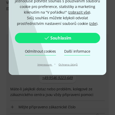
jednoduše potvrdit souhlas s používáním souborů
Více informací o výrobci najdete zde:
http://www.abm-
cookie pro preference, statistiky a marketing
mueller.com
kliknutím na "V pořádku!" (
zobrazit vše
).
Svůj souhlas můžete kdykoli odvolat
prostřednictvím nastavení souborů cookie (
zde
).
Kontaktujte nás
Souhlasím
Zákaznický servis - Česko
Odmítnout cookies
Další informace
·
Impressum
Ochrana údajů
+49-9546-9223-649
Máte-li jakýkoli dotaz nebo problém, kolegové ze
zákaznického centra jsou vždy připraveni pomoci
Mějte připraveno zákaznické číslo