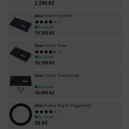
2 290
Kč
2box
DrumIt Five MKII
9
Na skladě
19 390
Kč
2box
DrumIt Three
23
Na skladě
16 190
Kč
2box
DrumIt Three Bundle
Na skladě
16 490
Kč
2box
Rubber Ring for Trigger Pads
6
Na skladě
36
Kč