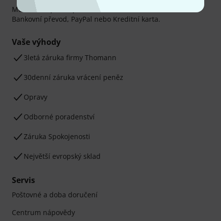
Můžete bezpečně platit těmito metodami: Dobírka,
Bankovní převod, PayPal nebo Kreditní karta.
Vaše výhody
3letá záruka firmy Thomann
30denní záruka vrácení peněz
Opravy
Odborné poradenství
Záruka Spokojenosti
Největší evropský sklad
Servis
Poštovné a doba doručení
Centrum nápovědy