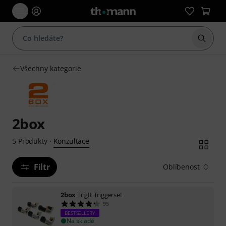
Začít 
Všechny kategorie
2box
Konzultace
5
Produkty
·
Filtr
Oblíbenost
2box
TrigIt Triggerset
95
BESTSELLERY
Na skladě