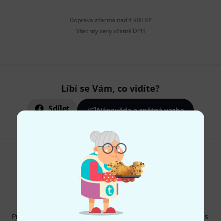
Doprava zdarma nad 4 900 Kč
Všechny ceny včetně DPH
Líbí se Vám, co vidíte?
Sdílet
Nápověda a zpětná vazba
Thomann newsletter
Přihlaste se k odběru Thomann newsletteru v angličtině a s