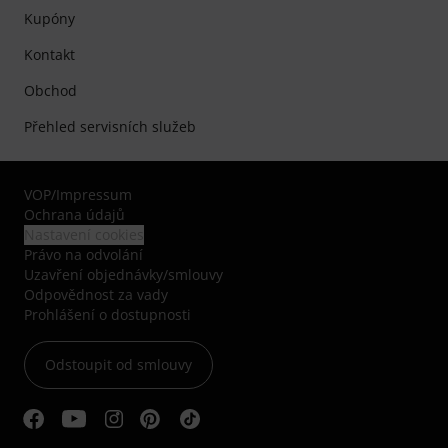
Kupóny
Kontakt
Obchod
Přehled servisních služeb
VOP
/
Impressum
Ochrana údajů
Nastavení cookies
Právo na odvolání
Uzavření objednávky/smlouvy
Odpovědnost za vady
Prohlášení o dostupnosti
Odstoupit od smlouvy