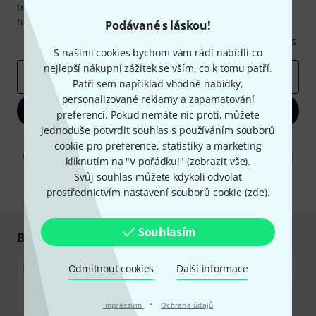
trochou štěstí vyhrajte jeden z
50 dárkových kupónů
v
hodnotě
50€
!
Podávané s láskou!
Inspirativní příspěvky
Nabídky
Thomann Insights
S našimi cookies bychom vám rádi nabídli co
nejlepší nákupní zážitek se vším, co k tomu patří.
E-mailová adresa
*
Patří sem například vhodné nabídky,
personalizované reklamy a zapamatování
Zaregistrujte se
preferencí. Pokud nemáte nic proti, můžete
jednoduše potvrdit souhlas s používáním souborů
Kliknutím na "Zaregistrujte se" souhlasíte s přijímáním e-mailových
cookie pro preference, statistiky a marketing
reklam a měřením chování při používání e-mailů. Odhlášení je možné
kliknutím na "V pořádku!" (
zobrazit vše
).
kdykoliv. Další informace naleznete v naší sekci
Ochrana údajů
.
Svůj souhlas můžete kdykoli odvolat
* Požadováno
prostřednictvím nastavení souborů cookie (
zde
).
Souhlasím
Bezpečný nákup i platba
Odmítnout cookies
Další informace
·
Impressum
Ochrana údajů