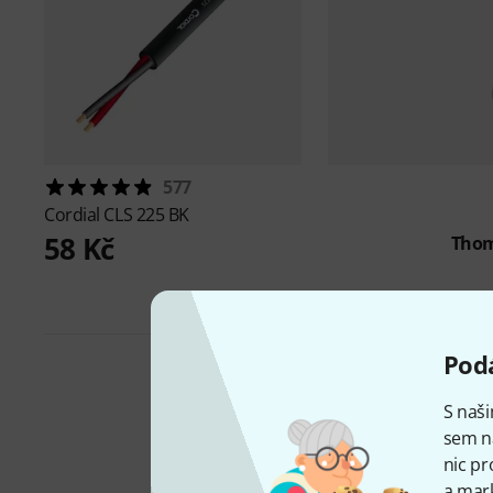
577
Cordial
CLS 225 BK
58 Kč
Tho
Podá
S naši
sem n
nic pr
a mark