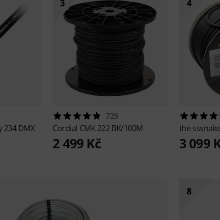
3
4
725
y 234 DMX
Cordial
CMK 222 BK/100M
the sssnak
2 499 Kč
3 099 
8