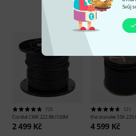
Svůj s
725
121
Cordial
CMK 222 BK/100M
the sssnake
SSK 225
2 499 Kč
4 599 Kč