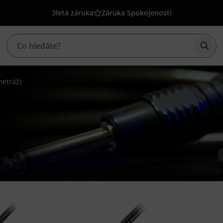
3letá záruka
Záruka Spokojenosti
Začí
metráž)