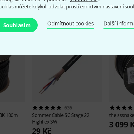
ouhlas můžete kdykoli odvolat prostřednictvím nastavení sou
Aktuálně oblíbené
Odmítnout cookies
Další infor
Souhlasím
636
 BK 100m
Sommer Cable
SC Stage 22
the sssnak
Highflex SW
3 099 
29 Kč