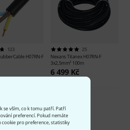
123
25
ubberCable H07RN-F
Nexans
Titanex H07RN-F
3x2,5mm² 100m
6 499 Kč
 se vším, co k tomu patří. Patří
ování preferencí. Pokud nemáte
cookie pro preference, statistiky