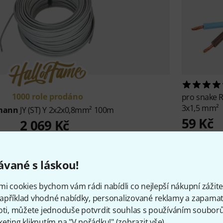
1000 role prodáno
pro snake
R
3x1,5 mm²
mann
JY (ST) Y 2x2x0,8mm² 100m
59 Kč
2 069 Kč
vané s láskou!
Nejprodávanější
mi cookies bychom vám rádi nabídli co nejlepší nákupní zážitek
apříklad vhodné nabídky, personalizované reklamy a zapamat
oti, můžete jednoduše potvrdit souhlas s používáním souborů 
eting kliknutím na "V pořádku!" (
zobrazit vše
).