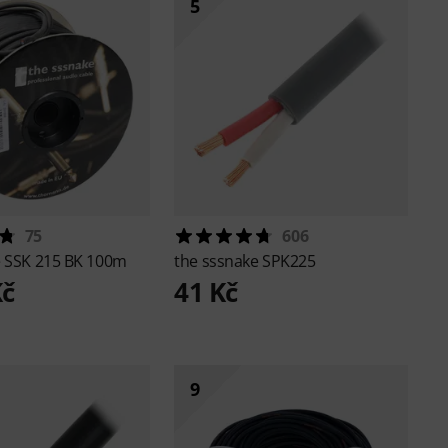
5
75
606
e
SSK 215 BK 100m
the sssnake
SPK225
Kč
41 Kč
9