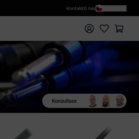
Kontakt
O nás
CS / KČ
t vyhledávání s vyhledávaným výrazem {searchTerm}
Konzultace